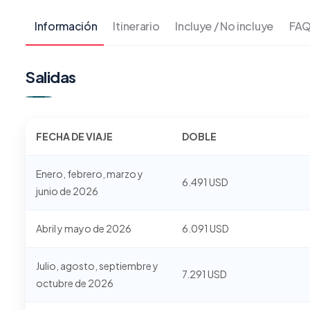
Información
Itinerario
Incluye / No incluye
FAQ
Salidas
FECHA DE VIAJE
DOBLE
Enero, febrero, marzo y
6.491 USD
junio de 2026
Abril y mayo de 2026
6.091 USD
Julio, agosto, septiembre y
7.291 USD
octubre de 2026