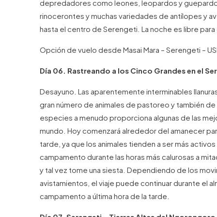
depredadores como leones, leopardos y guepardos, 
rinocerontes y muchas variedades de antílopes y a
hasta el centro de Serengeti. La noche es libre par
Opción de vuelo desde Masai Mara – Serengeti – U
Día 06. Rastreando a los Cinco Grandes en el Se
Desayuno. Las aparentemente interminables llanuras 
gran número de animales de pastoreo y también de v
especies a menudo proporciona algunas de las mejor
mundo. Hoy comenzará alrededor del amanecer para un
tarde, ya que los animales tienden a ser más activos 
campamento durante las horas más calurosas a mitad
y tal vez tome una siesta. Dependiendo de los movim
avistamientos, el viaje puede continuar durante el al
campamento a última hora de la tarde.
Día 07. Serengeti – Tierras Altas del Ngorongoro