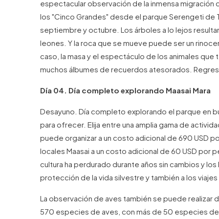
espectacular observación de la inmensa migración d
los "Cinco Grandes" desde el parque Serengeti de Ta
septiembre y octubre. Los árboles a lo lejos resultan
leones. Y la roca que se mueve puede ser un rinoc
caso, la masa y el espectáculo de los animales que t
muchos álbumes de recuerdos atesorados. Regreso
Día 04. Día completo explorando Maasai Mara
Desayuno. Día completo explorando el parque en bu
para ofrecer. Elija entre una amplia gama de activida
puede organizar a un costo adicional de 690 USD por 
locales Maasai a un costo adicional de 60 USD por pe
cultura ha perdurado durante años sin cambios y los 
protección de la vida silvestre y también a los viajes
La observación de aves también se puede realizar du
570 especies de aves, con más de 50 especies de a