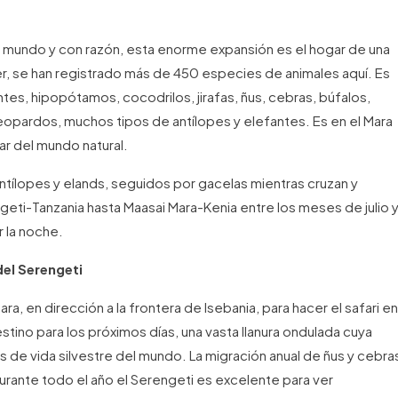
 mundo y con razón, esta enorme expansión es el hogar de una
eer, se han registrado más de 450 especies de animales aquí. Es
tes, hipopótamos, cocodrilos, jirafas, ñus, cebras, búfalos,
, leopardos, muchos tipos de antílopes y elefantes. Es en el Mara
ar del mundo natural.
ntílopes y elands, seguidos por gacelas mientras cruzan y
ti-Tanzania hasta Maasai Mara-Kenia entre los meses de julio 
 la noche.
del Serengeti
, en dirección a la frontera de Isebania, para hacer el safari en
estino para los próximos días, una vasta llanura ondulada cuya
 de vida silvestre del mundo. La migración anual de ñus y cebra
urante todo el año el Serengeti es excelente para ver