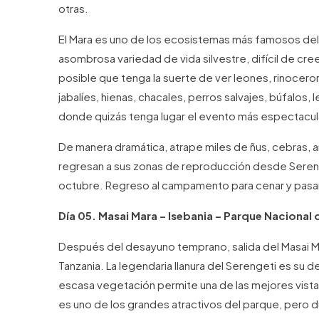
otras.
El Mara es uno de los ecosistemas más famosos del
asombrosa variedad de vida silvestre, difícil de cr
posible que tenga la suerte de ver leones, rinoceron
jabalíes, hienas, chacales, perros salvajes, búfalos
donde quizás tenga lugar el evento más espectacul
De manera dramática, atrape miles de ñus, cebras, a
regresan a sus zonas de reproducción desde Serenge
octubre. Regreso al campamento para cenar y pasar
Día 05. Masai Mara – Isebania – Parque Nacional 
Después del desayuno temprano, salida del Masai Mara
Tanzania. La legendaria llanura del Serengeti es su d
escasa vegetación permite una de las mejores vistas
es uno de los grandes atractivos del parque, pero d