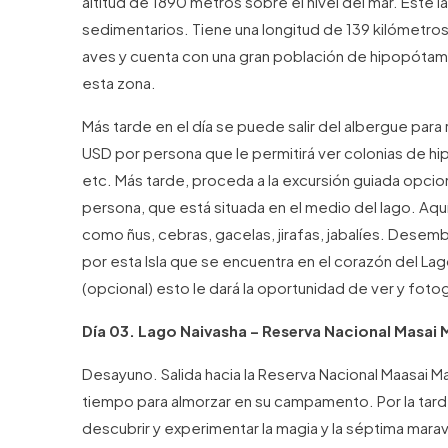
altitud de 1890 metros sobre el nivel del mar. Este
sedimentarios. Tiene una longitud de 139 kilómetr
aves y cuenta con una gran población de hipopótamos
esta zona.
Más tarde en el día se puede salir del albergue para
USD por persona que le permitirá ver colonias de h
etc. Más tarde, proceda a la excursión guiada opciona
persona, que está situada en el medio del lago. Aq
como ñus, cebras, gacelas, jirafas, jabalíes. Desemb
por esta Isla que se encuentra en el corazón del Lag
(opcional) esto le dará la oportunidad de ver y foto
Día 03. Lago Naivasha – Reserva Nacional Masai 
Desayuno. Salida hacia la Reserva Nacional Maasai Mara
tiempo para almorzar en su campamento. Por la tarde,
descubrir y experimentar la magia y la séptima marav