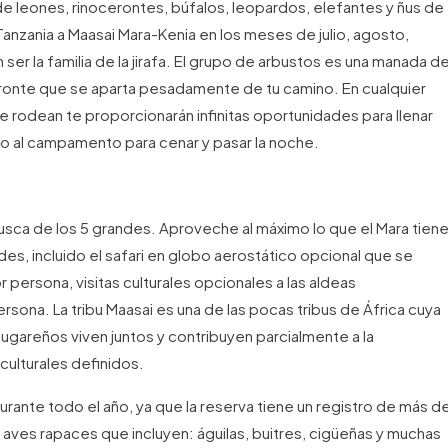
e leones, rinocerontes, búfalos, leopardos, elefantes y ñus de
nzania a Maasai Mara-Kenia en los meses de julio, agosto,
 ser la familia de la jirafa. El grupo de arbustos es una manada d
eronte que se aparta pesadamente de tu camino. En cualquier
e rodean te proporcionarán infinitas oportunidades para llenar
 al campamento para cenar y pasar la noche.
sca de los 5 grandes. Aproveche al máximo lo que el Mara tien
des, incluido el safari en globo aerostático opcional que se
persona, visitas culturales opcionales a las aldeas
rsona. La tribu Maasai es una de las pocas tribus de África cuya
lugareños viven juntos y contribuyen parcialmente a la
 culturales definidos.
rante todo el año, ya que la reserva tiene un registro de más d
ves rapaces que incluyen: águilas, buitres, cigüeñas y muchas