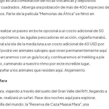
 lago es una combinación de rocas volcánicas y depósitos
os cuadrados. Alberga una población de más de 400 especies d
. Parte de la película "Memorias de África" se filmó en
 realizar un paseo en bote opcional a un costo adicional de 50
ipopótamos, las águilas pescadoras en acción, cigüeña marabú,
l a la isla de la media luna a un costo adicional de 60 USD por
uí podrá ver animales salvajes que viven permanentemente aquí
arcaremos con un guía local y continuaremos el trekking a pie
o, caminando a nuestro ritmo por este increíble lugar,
grafiar a los animales que residen aquí. Alojamiento.
Mara
, viajando a través del suelo del Gran Valle del Rift, llegando a
 realizará un safari. Pase dos noches aquí para explorar,
illa del mundo: la "Reserva de Caza Maasai Mara", una