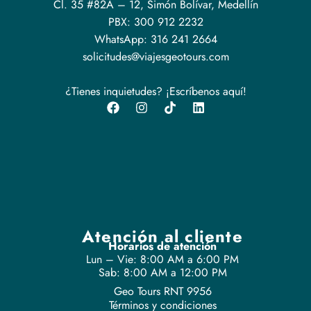
Cl. 35 #82A – 12, Simón Bolívar, Medellín
PBX: 300 912 2232
WhatsApp: 316 241 2664
solicitudes@viajesgeotours.com
¿Tienes inquietudes? ¡Escríbenos aquí!
Atención al cliente
Horarios de atención
Lun – Vie: 8:00 AM a 6:00 PM
Sab: 8:00 AM a 12:00 PM
Geo Tours RNT 9956
Términos y condiciones