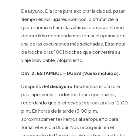
Desayuno. Día libre para explorar la ciudad, pasar
tiempo en los lugares icónicos, disfrutar de la
gastronomía o hacer las últimas compras. Como
despedida recomendamos tomar el opcional de
una de las excursiones más solicitadas, Estambul
de Noche o las 1001 Noches que convertirá su
viaje inolvidable, Alojamiento.
DÍA 12. ESTAMBUL – DUBÁI (Vuelo incluido).
Después del
desayuno
tendremos el día libre
para aprovechar todos los tours opcionales,
recordando que el
checkout
se realiza a las 12:00
p.m. En horas de la tarde (3:00 p.m.
aproximadamente) iremos al aeropuerto para
tomar el vuelo a Dubái. Nos recogerán en el
aeropuerto de Dubái y de ahí nos llevarán al hotel,