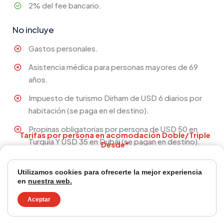
2% del fee bancario.
No incluye
Gastos personales.
Asistencia médica para personas mayores de 69
años.
Impuesto de turismo Dirham de USD 6 diarios por
habitación (se paga en el destino).
Propinas obligatorias por persona de USD 50 en
Turquía Y USD 35 en Dubái (se pagan en destino).
Traslados que no se especifiquen en itinerario.
Utilizamos cookies para ofrecerte la mejor experiencia
Tours opcionales y actividades durante los días
en
nuestra web.
$3.191
libres.
Aceptar
/ Salida BOG
Ningún servicio que no esté especificado.