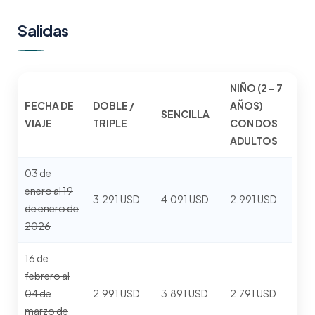
Salidas
NIÑO (2 – 7
FECHA DE
DOBLE /
AÑOS)
SENCILLA
VIAJE
TRIPLE
CON DOS
ADULTOS
03 de
enero al 19
3.291 USD
4.091 USD
2.991 USD
de enero de
2026
16 de
febrero al
04 de
2.991 USD
3.891 USD
2.791 USD
marzo de