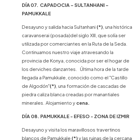
DÍA 07. CAPADOCIA – SULTANHANI –
PAMUKKALE
Desayuno y salida hacia Sultanhani
(*)
, una histórica
caravanserai (posada)del siglo XIII, que solía ser
utilizada por comerciantes en la Ruta de la Seda.
Continuamos nuestro viaje atravesando la
provincia de Konya, conocida por ser el hogar de
los derviches danzantes. Última hora de la tarde
llegada a Pamukkale, conocido como el "Castillo
de Algodón"
(*)
, una formación de cascadas de
piedra caliza blanca creadas por manantiales
minerales. Alojamiento y
cena.
DÍA 08. PAMUKKALE - EFESO - ZONA DE IZMIR
Desayuno y visita los maravillosos travertinos
blancos de Pamukkale
(*)
y las ruinas de la cercana