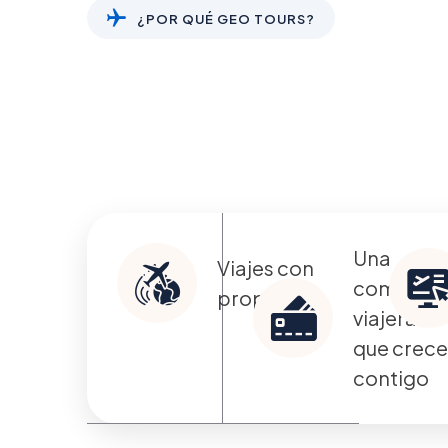
¿POR QUÉ GEO TOURS?
Razones que c
viajeros como t
Una
Viajes con
comunid
propósito
viajera
que crec
contigo