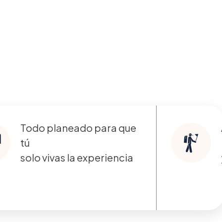
onvencen a
ú
Todo planeado para que
ad
tú
solo vivas la experiencia
e