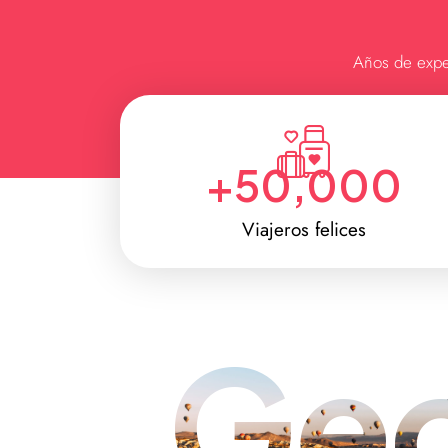
Años de exper
+
50,000
Viajeros felices
Ge