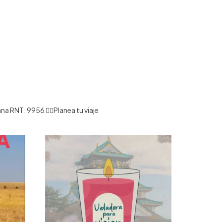
ana
RNT: 9956
👇🏻Planea tu viaje