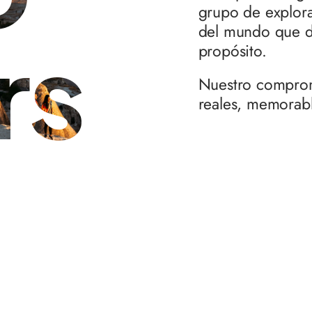
grupo de explora
del mundo que d
rs
propósito.
Nuestro comprom
reales, memorabl