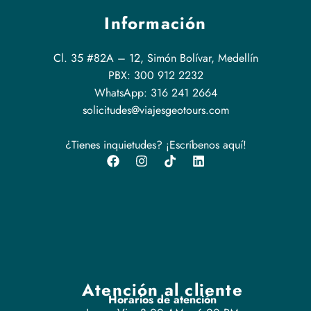
Información
Cl. 35 #82A – 12, Simón Bolívar, Medellín
PBX: 300 912 2232
WhatsApp: 316 241 2664
solicitudes@viajesgeotours.com
¿Tienes inquietudes? ¡Escríbenos aquí!
Atención al cliente
Horarios de atención