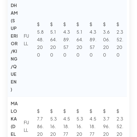
DH
AM
(S
$
$
$
$
$
$
$
UP
5.8
5.1
4.3
5.1
4.3
3.6
2.3
ERI
FU
48.
64.
89.
64.
89.
06.
52.
OR
LL
20
20
57
20
57
20
20
/KI
0
0
0
0
0
0
0
NG
/Q
UE
EN
)
MA
LO
$
$
$
$
$
$
$
KA
7.7
5.3
4.5
5.3
4.5
3.7
2.3
FU
(D
86.
16.
18.
16.
18.
96.
52.
LL
EL
20
20
77
20
77
20
20