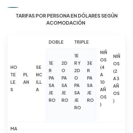
TARIFAS POR PERSONA EN DÓLARES SEGÚN
ACOMODACIÓN
DOBLE
TRIPLE
NIÑ
1E
NIÑ
OS
1E
2D
R Y
3E
OS
HO
SE
(4
R
O
2D
R
(2
TE
PL
NC
A
PA
PA
O
PA
A 3
LE
AN
ILL
10
SA
SA
PA
SA
AÑ
S
A
AÑ
JE
JE
SA
JE
OS
OS
RO
RO
JE
RO
)
)
RO
MA