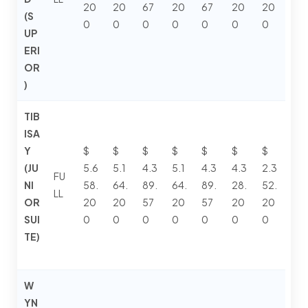
20
20
67
20
67
20
20
(S
0
0
0
0
0
0
0
UP
ERI
OR
)
TIB
ISA
Y
$
$
$
$
$
$
$
(JU
5.6
5.1
4.3
5.1
4.3
4.3
2.3
FU
NI
58.
64.
89.
64.
89.
28.
52.
LL
OR
20
20
57
20
57
20
20
SUI
0
0
0
0
0
0
0
TE)
W
YN