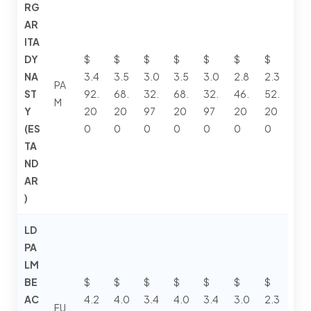
RG
AR
ITA
DY
$
$
$
$
$
$
$
NA
3.4
3.5
3.0
3.5
3.0
2.8
2.3
PA
ST
92.
68.
32.
68.
32.
46.
52.
M
Y
20
20
97
20
97
20
20
(ES
0
0
0
0
0
0
0
TA
ND
AR
)
LD
PA
LM
BE
$
$
$
$
$
$
$
AC
4.2
4.0
3.4
4.0
3.4
3.0
2.3
FU