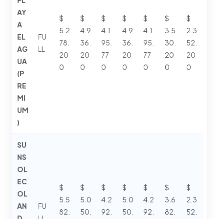
PL
AY
$
$
$
$
$
$
$
A
5.2
4.9
4.1
4.9
4.1
3.5
2.3
EL
FU
78.
36.
95.
36.
95.
30.
52.
AG
LL
20
20
77
20
77
20
20
UA
0
0
0
0
0
0
0
(P
RE
MI
UM
)
SU
NS
OL
EC
$
$
$
$
$
$
$
OL
5.5
5.0
4.2
5.0
4.2
3.6
2.3
AN
FU
82.
50.
92.
50.
92.
82.
52.
D
LL