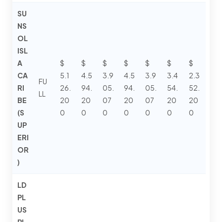
SU
NS
OL
ISL
A
$
$
$
$
$
$
$
CA
5.1
4.5
3.9
4.5
3.9
3.4
2.3
FU
RI
26.
94.
05.
94.
05.
54.
52.
LL
BE
20
20
07
20
07
20
20
(S
0
0
0
0
0
0
0
UP
ERI
OR
)
LD
PL
US