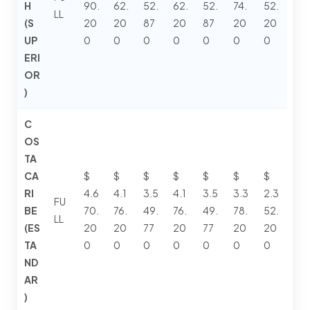
H
90.
62.
52.
62.
52.
74.
52.
LL
(S
20
20
87
20
87
20
20
UP
0
0
0
0
0
0
0
ERI
OR
)
C
OS
TA
CA
$
$
$
$
$
$
$
RI
4.6
4.1
3.5
4.1
3.5
3.3
2.3
FU
BE
70.
76.
49.
76.
49.
78.
52.
LL
(ES
20
20
77
20
77
20
20
TA
0
0
0
0
0
0
0
ND
AR
)