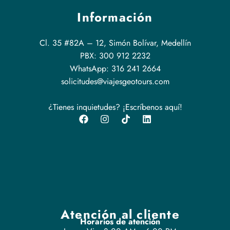
Información
Cl. 35 #82A – 12, Simón Bolívar, Medellín
PBX: 300 912 2232
WhatsApp: 316 241 2664
solicitudes@viajesgeotours.com
¿Tienes inquietudes? ¡Escríbenos aquí!
Atención al cliente
Horarios de atención