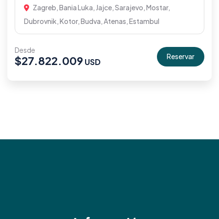
Zagreb, Bania Luka, Jajce, Sarajevo, Mostar,
Dubrovnik, Kotor, Budva, Atenas, Estambul
Desde
Reservar
$
27.822.009