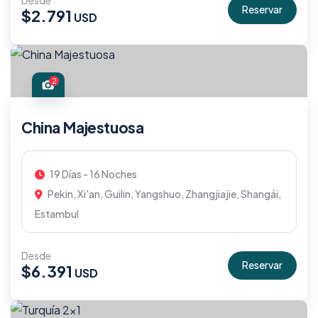
Desde
Reservar
$
2.791
2
China Majestuosa
19 Días - 16 Noches
Pekin, Xi'an, Guilin, Yangshuo, Zhangjiajie, Shangái,
Estambul
Desde
Reservar
$
6.391