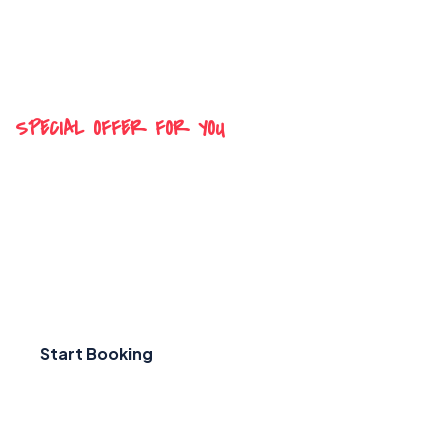
SPECIAL OFFER FOR YOU
Let’s Make Your Travel Dreams
Come True
There are many variations of passages of Lorem Ipsum
available, but the majority have
Start Booking