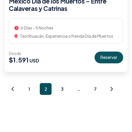
México Día de los Muertos – Entre
Calaveras y Catrinas
6 Días - 5 Noches
Teotihuacán, Experiencia ofrenda Día de Muertos
Desde
Reservar
$
1.591
1
2
3
…
7