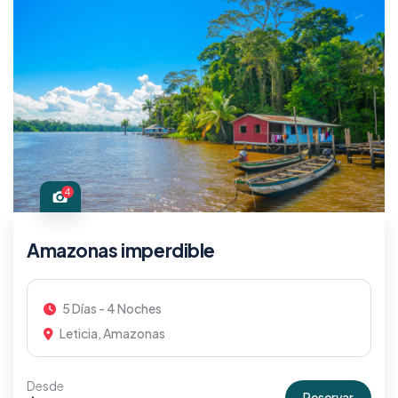
4
Amazonas imperdible
5 Días - 4 Noches
Leticia, Amazonas
Desde
Reservar