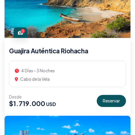
3
Guajira Auténtica Riohacha
4 Días - 3 Noches
Cabo de la Vela
Desde
Reservar
$
1.719.000