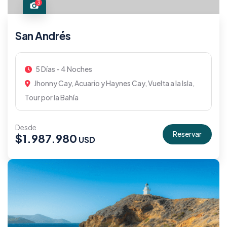
3
San Andrés
5 Días - 4 Noches
Jhonny Cay, Acuario y Haynes Cay, Vuelta a la Isla,
Tour por la Bahía
Desde
Reservar
$
1.987.980