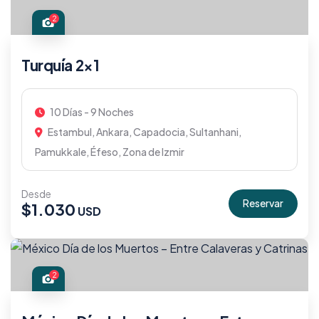
2
Turquía 2×1
10 Días - 9 Noches
Estambul, Ankara, Capadocia, Sultanhani,
Pamukkale, Éfeso, Zona de Izmir
Desde
Reservar
$
1.030
2