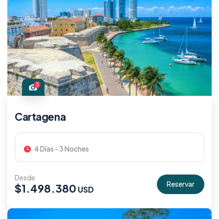
3
Cartagena
4 Días - 3 Noches
Desde
Reservar
$
1.498.380