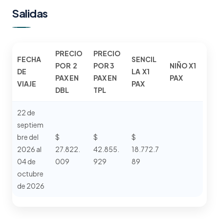
Salidas
PRECIO
PRECIO
FECHA
SENCIL
POR 2
POR 3
NIÑO X1
DE
LA
X1
PAX EN
PAX EN
PAX
VIAJE
PAX
DBL
TPL
22 de
septiem
bre del
$
$
$
2026 al
27.822.
42.855.
18.772.7
04 de
009
929
89
octubre
de 2026